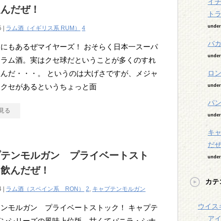
イ
飲んだぜ！
ト
unde
5 |
ラム酒（イギリス系 RUM）
4
バ
にもあるぜマイヤーズ！ おそらく日本一スーパ
unde
るラム酒。実はクセ球だということが多くのすれ
んだ・・・。 というのは大げさですが、メジャ
ロン
にクセがあるというちょっと面
unde
パン
見る
unde
キャ
だ
プテンモルガン プライベートスト
unde
 飲んだぜ！
カテ
4 |
ラム酒（スペイン系 RON）
2
,
キャプテンモルガン
ウイスキ
ンモルガン プライベートストック！ キャプテ
アイ
ガンシリーズの風味上位版。甘くてバニラ・シナ