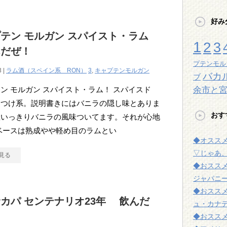
好み
テン モルガン スパイスト・ラム
1
2
3
んだぜ！
プテンモル
3 |
ラム酒（スペイン系 RON）
3
,
キャプテンモルガン
バカ
ブ
余市と
ン モルガン スパイスト・ラム！ スパイスド
りつけ系。説明書きにはバニラの隠し味とありま
おす
思いっきりバニラの風味ついてます。それが心地
ベースは熟成やや軽め目のラムとい
◆オスス
▽じゃあ
見る
◆おスス
ジャパニー
◆おスス
カパ センテナリオ23年 飲んだ
ュ・カナ
◆おスス