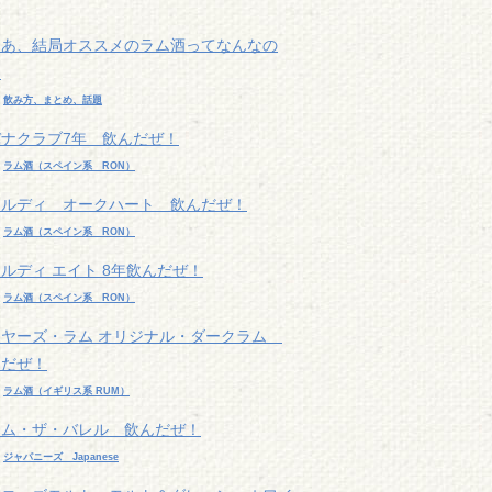
ゃあ、結局オススメのラム酒ってなんなの
？
r
飲み方、まとめ、話題
バナクラブ7年 飲んだぜ！
r
ラム酒（スペイン系 RON）
カルディ オークハート 飲んだぜ！
r
ラム酒（スペイン系 RON）
ルディ エイト 8年飲んだぜ！
r
ラム酒（スペイン系 RON）
イヤーズ・ラム オリジナル・ダークラム
んだぜ！
r
ラム酒（イギリス系 RUM）
ロム・ザ・バレル 飲んだぜ！
r
ジャパニーズ Japanese