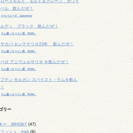
チローズモルト モルト＆グレーン ホワイ
ラベル 飲んだぜ！
r
ジャパニーズ Japanese
カルディ ブラック 飲んだぜ！
r
ラム酒（スペイン系 RON）
サカパ センテナリオ23年 飲んだぜ！
r
ラム酒（スペイン系 RON）
ペロ アニヴェルサリオ を飲んだぜ！
r
ラム酒（スペイン系 RON）
プテン モルガン スパイスト・ラムを飲ん
ぜ！
r
ラム酒（スペイン系 RON）
ゴリー
ー WHISKY
(47)
リッシュ Irish
(6)