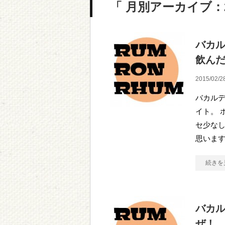
「 月別アーカイブ：2
バカ
飲ん
2015/02/2
バカル
イト。 
セ少なし
思います
続きを
バカ
ぜ！