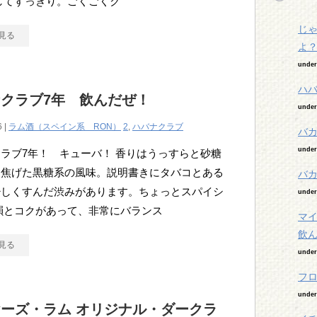
してすっきり。ごくごくク
じ
見る
よ
unde
ハ
クラブ7年 飲んだぜ！
unde
6 |
ラム酒（スペイン系 RON）
2
,
ハバナクラブ
バ
unde
ラブ7年！ キューバ！ 香りはうっすらと砂糖
は焦げた黒糖系の風味。説明書きにタバコとある
バカ
少しくすんだ渋みがあります。ちょっとスパイシ
unde
韻とコクがあって、非常にバランス
マ
飲
見る
unde
フ
unde
ーズ・ラム オリジナル・ダークラ