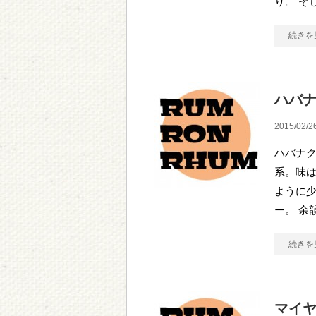
り。 そ
続きを
ハバナ
2015/02/2
ハバナク
系。味
ように
ー。 余
続きを
マイヤ