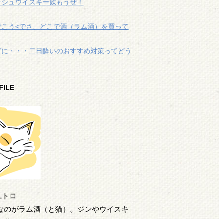
ッシュウイスキー飲もうぜ！
行こう<でさ、どこで酒（ラム酒）を買って
ぎに・・・二日酔いのおすすめ対策ってどう
FILE
フユトロ
なのがラム酒（と猫）。ジンやウイスキ