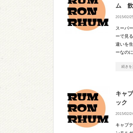
ム 
2015/02/2
スーパー
ーで見
違いを生
ーなの
続きを
キャ
ック
2015/02/2
キャプテ
ンモル