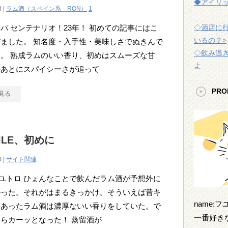
◆アイリ
3 |
ラム酒（スペイン系 RON）
1
パ センテナリオ！23年！ 初めての記事にはこ
◇酒店に
いるの？>
ました。 知名度・入手性・美味しさでぬきんで
◇飲み過
。 熟成ラムのいい香り、初めはスムーズな甘
よ
のあとにスパイシーさが追って
PRO
見る
FILE、初めに
0 |
サイト関連
:フユトロ ひょんなことで飲んだラム酒が予想外に
かった。それがはまるきっかけ。そういえば昔キ
name:
にあったラム酒は濃厚ないい香りをしていた。で
一番好き
らカーッとなった！ 蒸留酒が