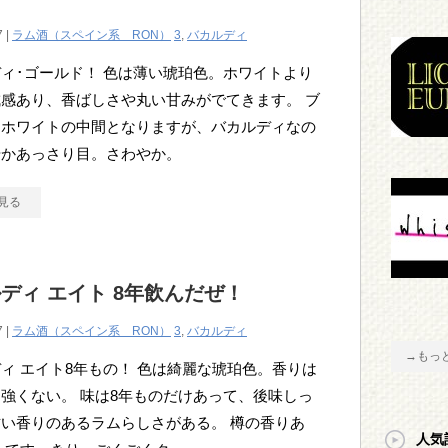
7 |
ラム酒（スペイン系 RON）
3
,
バカルディ
ィ･ゴールド！ 色は薄い琥珀色。ホワイトより
感あり、香ばしさや丸い甘みがでてきます。 ブ
とホワイトの中間となりますが、バカルディなの
やかあっさり目。さわやか。
見る
ディ エイト 8年飲んだぜ！
7 |
ラム酒（スペイン系 RON）
3
,
バカルディ
→もっ
ィ エイト8年もの！ 色は綺麗な琥珀色。香りは
強くない。 味は8年ものだけあって、後味しっ
い香りのあるラムらしさがある。 樽の香りあ
人気