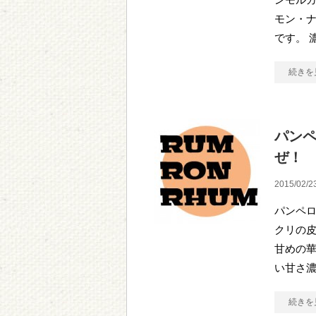
モン・ナ
です。 
続きを
パンペ
ぜ！
2015/02/2
パンペロ
クリの
甘めの
い甘さ
続きを