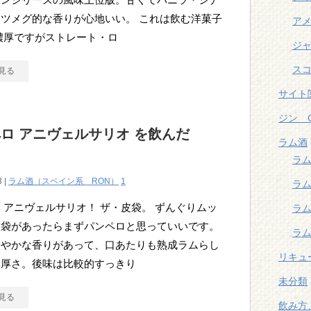
ツメグ的な香りが心地いい。 これは飲む洋菓子
ア
濃厚ですがストレート・ロ
ジャ
スコ
見る
サイト
ジン G
ロ アニヴェルサリオ を飲んだ
ラム酒
ラム
3 |
ラム酒（スペイン系 RON）
1
ラム
 アニヴェルサリオ！ ザ・皮袋。 ずんぐりムッ
ラ
皮袋があったらまずパンペロと思っていいです。
ラム
華やかな香りがあって、口あたりも熟成ラムらし
リキュー
濃厚さ。後味は比較的すっきり
未分類
見る
飲み方