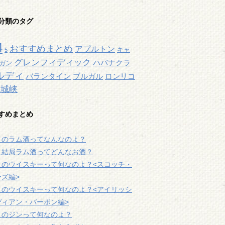
分類のタグ
4
おすすめまとめ
アプルトン
キャ
5
グレンフィディック
ハバナクラ
ガン
ルディ
バランタイン
ブルガル
ロンリコ
宮城峡
すめまとめ
メのラム酒ってなんなのよ？
、結局ラム酒ってどんなお酒？
メのウイスキーって何なのよ？<スコッチ・
ズ編>
メのウイスキーって何なのよ？<アイリッシ
ディアン・バーボン編>
メのジンって何なのよ？