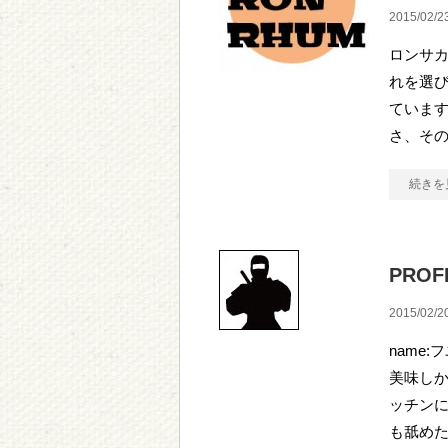
2015/02/2
ロンサカ
れを選び
ています
さ、そ
続きを
PRO
2015/02/2
name
美味し
ッチン
も舐めた