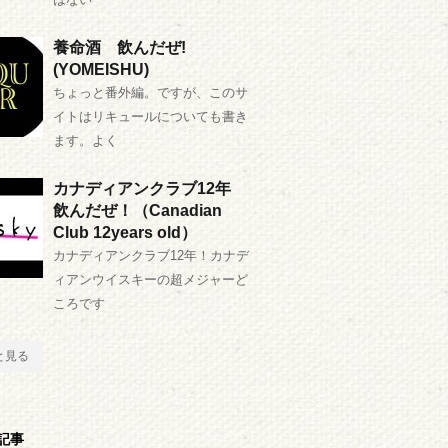
養命酒 飲んだぜ!
(YOMEISHU)
ちょっと番外編。ですが、このサ
イトはリキュールについても書き
ます。よく
カナディアンクラブ12年
飲んだぜ！（Canadian
Club 12years old）
カナディアンクラブ12年！カナデ
ィアンウイスキーの超メジャーど
ころです
と見る
記事