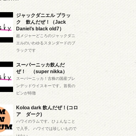
ジャックダニエル ブラッ
ク 飲んだぜ！（Jack
Daniel’s black old7）
超メジャーどころのジャックダニ
エルのいわゆるスタンダードのブ
ラックです
スーパーニッカ飲んだ
ぜ！ （super nikka）
スーパーニッカ！古株の国産ブレ
ンデッドウイスキーです。首長の
ビンが特徴
Koloa dark 飲んだぜ！(コロ
ア ダーク)
ハワイのラムです。ひょんなこと
で入手。 ハワイでは珍しいもので
はない