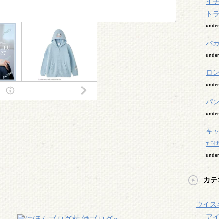
イ
ト
unde
バ
unde
ロン
unde
パン
unde
キャ
だ
unde
カテ
ウイスキ
アイ