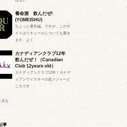
養命酒 飲んだぜ!
(YOMEISHU)
ちょっと番外編。ですが、このサ
イトはリキュールについても書き
ます。よく
カナディアンクラブ12年
飲んだぜ！（Canadian
Club 12years old）
カナディアンクラブ12年！カナデ
ィアンウイスキーの超メジャーど
ころです
と見る
記事