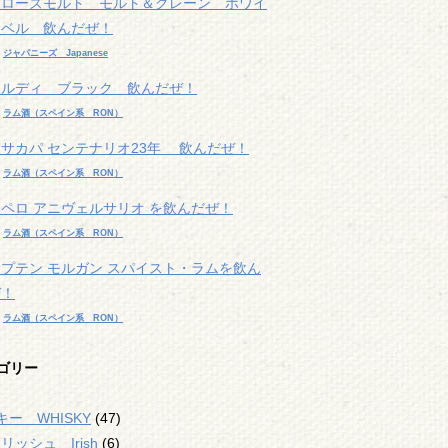
チローズモルト モルト＆グレーン ホワイ
ラベル 飲んだぜ！
r
ジャパニーズ Japanese
カルディ ブラック 飲んだぜ！
r
ラム酒（スペイン系 RON）
サカパ センテナリオ23年 飲んだぜ！
r
ラム酒（スペイン系 RON）
ペロ アニヴェルサリオ を飲んだぜ！
r
ラム酒（スペイン系 RON）
プテン モルガン スパイスト・ラムを飲ん
ぜ！
r
ラム酒（スペイン系 RON）
ゴリー
ー WHISKY
(47)
リッシュ Irish
(6)