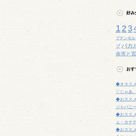
好み
1
2
3
プテンモル
バカ
ブ
余市と
おす
◆オスス
▽じゃあ
◆おスス
ジャパニー
◆おスス
ュ・カナ
◆おスス