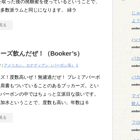
を取った後の廃糖蜜を使っているということで、
多数派ラムと同じになります。 緑ラ
じ
よ
見る
unde
ハ
unde
ーズ飲んだぜ！（Booker’s）
バ
2 |
アメリカン、カナディアン（バーボン等）
1
unde
ズ！度数高いぜ！無濾過だぜ！ プレミアバーボ
バカ
う肩書もついていることのあるブッカーズ。とい
unde
でバーボンの中ではちょっと立派目な扱いです。
マ
無加水ということで、度数も高い。年数は６
飲
unde
見る
フ
unde