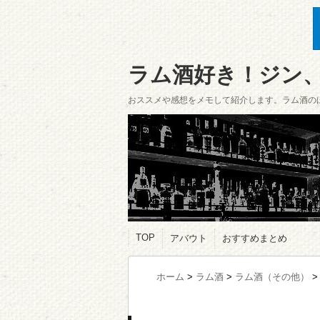
ラム酒好き！ジン
おススメや感想をメモして紹介します。ラム酒の
TOP
アバウト
おすすめまとめ
ホーム
>
ラム酒
>
ラム酒（その他）
>