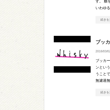
す。 糖
いわゆる
続きを
ブッカ
2016/03/0
ブッカー
ンとい
うこと
無濾過
続きを