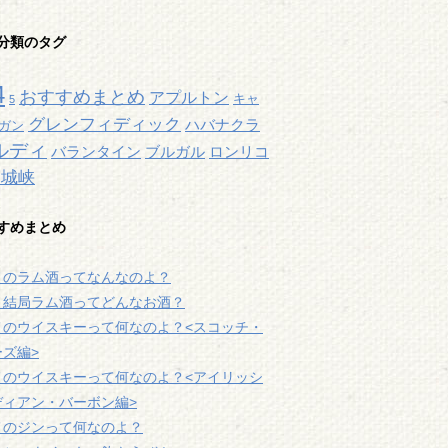
分類のタグ
4
おすすめまとめ
アプルトン
キャ
5
グレンフィディック
ハバナクラ
ガン
ルディ
バランタイン
ブルガル
ロンリコ
宮城峡
すめまとめ
メのラム酒ってなんなのよ？
、結局ラム酒ってどんなお酒？
メのウイスキーって何なのよ？<スコッチ・
ズ編>
メのウイスキーって何なのよ？<アイリッシ
ディアン・バーボン編>
メのジンって何なのよ？