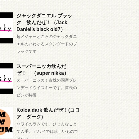
ジャックダニエル ブラッ
ク 飲んだぜ！（Jack
Daniel’s black old7）
超メジャーどころのジャックダニ
エルのいわゆるスタンダードのブ
ラックです
スーパーニッカ飲んだ
ぜ！ （super nikka）
スーパーニッカ！古株の国産ブレ
ンデッドウイスキーです。首長の
ビンが特徴
Koloa dark 飲んだぜ！(コロ
ア ダーク)
ハワイのラムです。ひょんなこと
で入手。 ハワイでは珍しいもので
はない