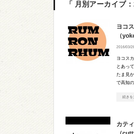
「 月別アーカイブ：2
ヨコ
（yoko
2016/03/2
ヨコス
とあって
たま見
で高知
続きを
カテ
（cutt