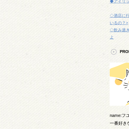
◆アイリ
◇酒店に
いるの？>
◇飲み過
よ
PRO
name:
一番好き