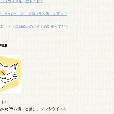
ッシュウイスキー飲もうぜ！
行こう<でさ、どこで酒（ラム酒）を買って
ぎに・・・二日酔いのおすすめ対策ってどう
FILE
フユトロ
なのがラム酒（と猫）。ジンやウイスキ