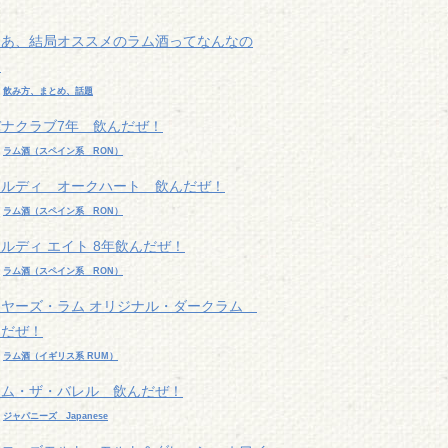
ゃあ、結局オススメのラム酒ってなんなの
？
r
飲み方、まとめ、話題
バナクラブ7年 飲んだぜ！
r
ラム酒（スペイン系 RON）
カルディ オークハート 飲んだぜ！
r
ラム酒（スペイン系 RON）
ルディ エイト 8年飲んだぜ！
r
ラム酒（スペイン系 RON）
イヤーズ・ラム オリジナル・ダークラム
んだぜ！
r
ラム酒（イギリス系 RUM）
ロム・ザ・バレル 飲んだぜ！
r
ジャパニーズ Japanese