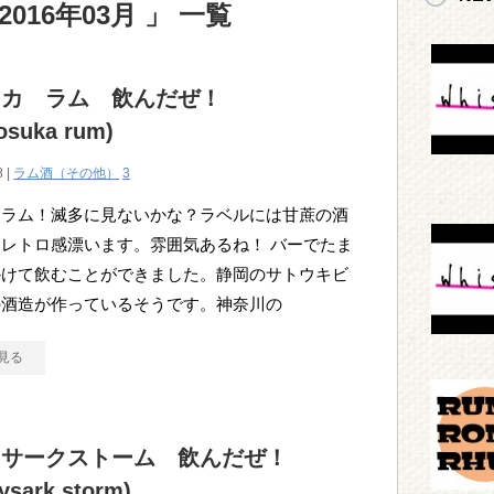
016年03月 」 一覧
スカ ラム 飲んだぜ！
suka rum)
8 |
ラム酒（その他）
3
カラム！滅多に見ないかな？ラベルには甘蔗の酒
レトロ感漂います。雰囲気あるね！ バーでたま
かけて飲むことができました。静岡のサトウキビ
の酒造が作っているそうです。神奈川の
見る
ィサークストーム 飲んだぜ！
ysark storm)