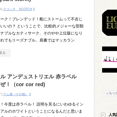
3 |
スコッチ SCOTCH
3
サーク！ブレンデッド！船にストームって不吉じ
いいの？ ということで、比較的メジャーな部類
ズナブルなカティサーク、そのやや上位版になり
それでもリーズナブル。肩書ではマッカラン
見る
ル アンデュストリエル 赤ラベル
！（cor cor red)
→もっ
7 |
ラム酒（その他）
3
！今度は赤ラベル！ 説明を見るにいわゆるイン
リアルのホワイトということになるんだと思いま
人気