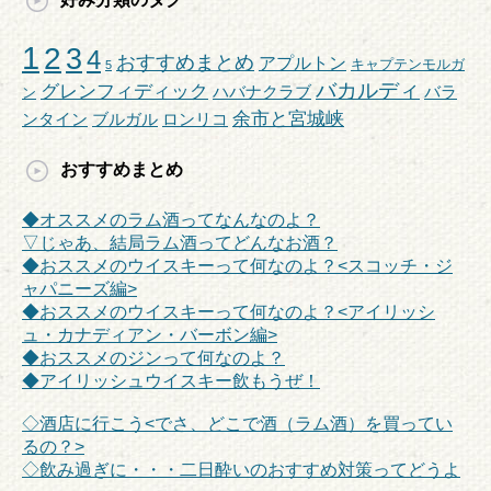
1
2
3
4
おすすめまとめ
アプルトン
キャプテンモルガ
5
バカルディ
グレンフィディック
ハバナクラブ
バラ
ン
余市と宮城峡
ンタイン
ブルガル
ロンリコ
おすすめまとめ
◆オススメのラム酒ってなんなのよ？
▽じゃあ、結局ラム酒ってどんなお酒？
◆おススメのウイスキーって何なのよ？<スコッチ・ジ
ャパニーズ編>
◆おススメのウイスキーって何なのよ？<アイリッシ
ュ・カナディアン・バーボン編>
◆おススメのジンって何なのよ？
◆アイリッシュウイスキー飲もうぜ！
◇酒店に行こう<でさ、どこで酒（ラム酒）を買ってい
るの？>
◇飲み過ぎに・・・二日酔いのおすすめ対策ってどうよ