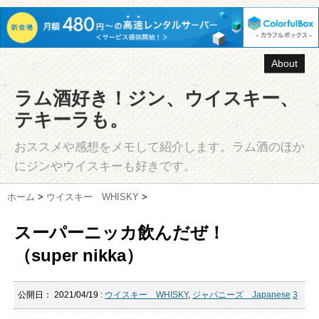
About
ラム酒好き！ジン、ウイスキー、
テキーラも。
おススメや感想をメモして紹介します。ラム酒のほか
にジンやウイスキーも好きです。
ホーム
>
ウイスキー WHISKY
>
スーパーニッカ飲んだぜ！
（super nikka）
公開日：
2021/04/19
:
ウイスキー WHISKY
,
ジャパニーズ Japanese
3