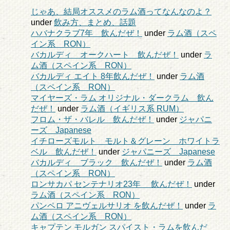
じゃあ、結局オススメのラム酒ってなんなのよ？
under
飲み方、まとめ、話題
ハバナクラブ7年 飲んだぜ！
under
ラム酒（スペ
イン系 RON）
バカルディ オークハート 飲んだぜ！
under
ラ
ム酒（スペイン系 RON）
バカルディ エイト 8年飲んだぜ！
under
ラム酒
（スペイン系 RON）
マイヤーズ・ラム オリジナル・ダークラム 飲ん
だぜ！
under
ラム酒（イギリス系 RUM）
フロム・ザ・バレル 飲んだぜ！
under
ジャパニ
ーズ Japanese
イチローズモルト モルト＆グレーン ホワイトラ
ベル 飲んだぜ！
under
ジャパニーズ Japanese
バカルディ ブラック 飲んだぜ！
under
ラム酒
（スペイン系 RON）
ロンサカパ センテナリオ23年 飲んだぜ！
under
ラム酒（スペイン系 RON）
パンペロ アニヴェルサリオ を飲んだぜ！
under
ラ
ム酒（スペイン系 RON）
キャプテン モルガン スパイスト・ラムを飲んだ