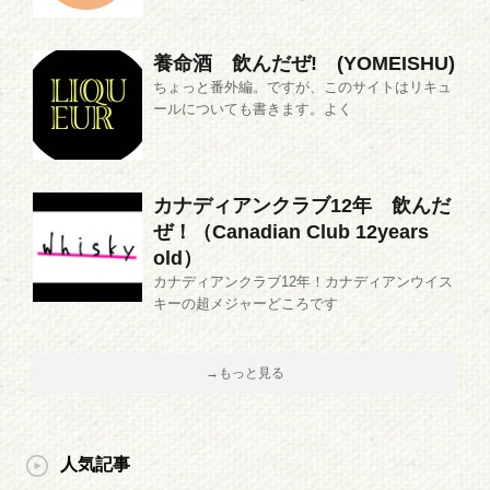
養命酒 飲んだぜ! (YOMEISHU)
ちょっと番外編。ですが、このサイトはリキュ
ールについても書きます。よく
カナディアンクラブ12年 飲んだ
ぜ！（Canadian Club 12years
old）
カナディアンクラブ12年！カナディアンウイス
キーの超メジャーどころです
→もっと見る
人気記事