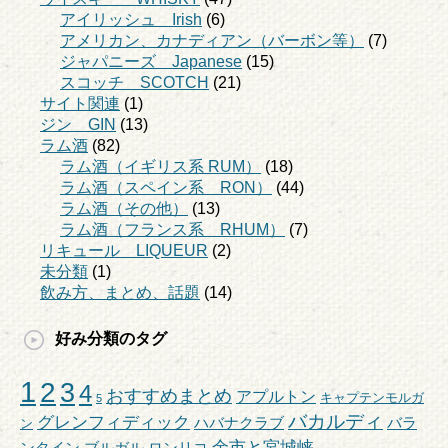
アイリッシュ Irish
(6)
アメリカン、カナディアン（バーボン等）
(7)
ジャパニーズ Japanese
(15)
スコッチ SCOTCH
(21)
サイト関連
(1)
ジン GIN
(13)
ラム酒
(82)
ラム酒（イギリス系 RUM）
(18)
ラム酒（スペイン系 RON）
(44)
ラム酒（その他）
(13)
ラム酒（フランス系 RHUM）
(7)
リキュール LIQUEUR
(2)
未分類
(1)
飲み方、まとめ、話題
(14)
好み分類のタグ
1
2
3
4
おすすめまとめ
アプルトン
キャプテンモルガ
5
バカルディ
グレンフィディック
ハバナクラブ
バラ
ン
余市と宮城峡
ンタイン
ブルガル
ロンリコ