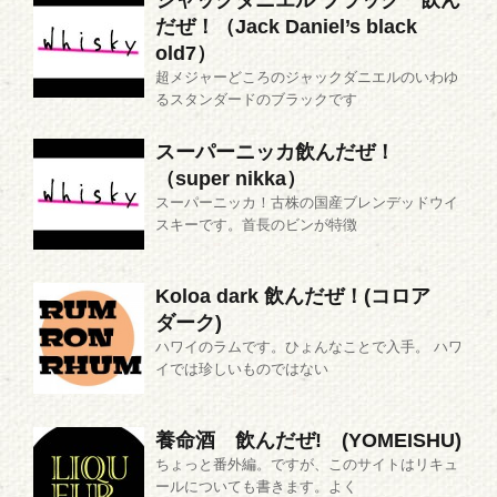
だぜ！（Jack Daniel’s black
old7）
超メジャーどころのジャックダニエルのいわゆ
るスタンダードのブラックです
スーパーニッカ飲んだぜ！
（super nikka）
スーパーニッカ！古株の国産ブレンデッドウイ
スキーです。首長のビンが特徴
Koloa dark 飲んだぜ！(コロア
ダーク)
ハワイのラムです。ひょんなことで入手。 ハワ
イでは珍しいものではない
養命酒 飲んだぜ! (YOMEISHU)
ちょっと番外編。ですが、このサイトはリキュ
ールについても書きます。よく