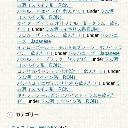
ム酒（スペイン系 RON）
バカルディ エイト 8年飲んだぜ！
under
ラム酒
（スペイン系 RON）
マイヤーズ・ラム オリジナル・ダークラム 飲ん
だぜ！
under
ラム酒（イギリス系 RUM）
フロム・ザ・バレル 飲んだぜ！
under
ジャパニ
ーズ Japanese
イチローズモルト モルト＆グレーン ホワイトラ
ベル 飲んだぜ！
under
ジャパニーズ Japanese
バカルディ ブラック 飲んだぜ！
under
ラム酒
（スペイン系 RON）
ロンサカパ センテナリオ23年 飲んだぜ！
under
ラム酒（スペイン系 RON）
パンペロ アニヴェルサリオ を飲んだぜ！
under
ラ
ム酒（スペイン系 RON）
キャプテン モルガン スパイスト・ラムを飲んだ
ぜ！
under
ラム酒（スペイン系 RON）
カテゴリー
ウイスキー WHISKY
(47)