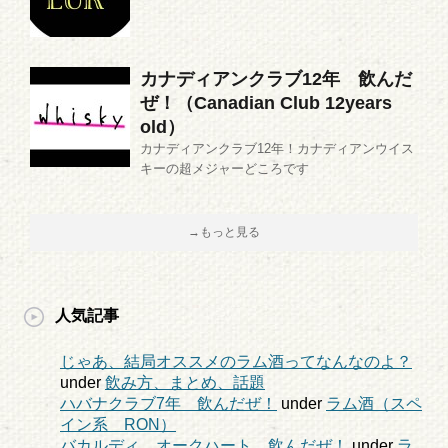
カナディアンクラブ12年 飲んだ
ぜ！（Canadian Club 12years
old）
カナディアンクラブ12年！カナディアンウイス
キーの超メジャーどころです
→もっと見る
人気記事
じゃあ、結局オススメのラム酒ってなんなのよ？
under
飲み方、まとめ、話題
ハバナクラブ7年 飲んだぜ！
under
ラム酒（スペ
イン系 RON）
バカルディ オークハート 飲んだぜ！
under
ラ