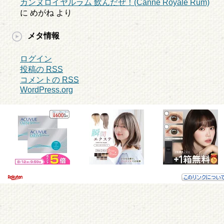
カンヌロイヤルラム 飲んだぜ！(Canne Royale Rum)
に
めがね
より
メタ情報
ログイン
投稿の
RSS
コメントの
RSS
WordPress.org