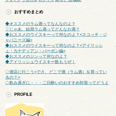
おすすめまとめ
◆オススメのラム酒ってなんなのよ？
▽じゃあ、結局ラム酒ってどんなお酒？
◆おススメのウイスキーって何なのよ？<スコッチ・ジ
ャパニーズ編>
◆おススメのウイスキーって何なのよ？<アイリッシ
ュ・カナディアン・バーボン編>
◆おススメのジンって何なのよ？
◆アイリッシュウイスキー飲もうぜ！
◇酒店に行こう<でさ、どこで酒（ラム酒）を買ってい
るの？>
◇飲み過ぎに・・・二日酔いのおすすめ対策ってどうよ
PROFILE