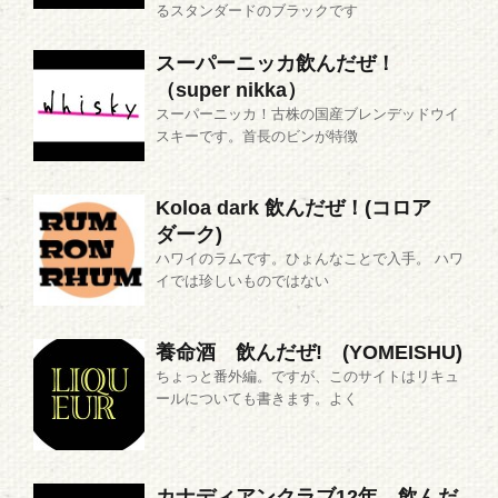
るスタンダードのブラックです
スーパーニッカ飲んだぜ！
（super nikka）
スーパーニッカ！古株の国産ブレンデッドウイ
スキーです。首長のビンが特徴
Koloa dark 飲んだぜ！(コロア
ダーク)
ハワイのラムです。ひょんなことで入手。 ハワ
イでは珍しいものではない
養命酒 飲んだぜ! (YOMEISHU)
ちょっと番外編。ですが、このサイトはリキュ
ールについても書きます。よく
カナディアンクラブ12年 飲んだ