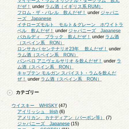
マイヤーズ・ラム オリジナル・ダークラム 飲ん
だぜ！
under
ラム酒（イギリス系 RUM）
フロム・ザ・バレル 飲んだぜ！
under
ジャパニ
ーズ Japanese
イチローズモルト モルト＆グレーン ホワイトラ
ベル 飲んだぜ！
under
ジャパニーズ Japanese
バカルディ ブラック 飲んだぜ！
under
ラム酒
（スペイン系 RON）
ロンサカパ センテナリオ23年 飲んだぜ！
under
ラム酒（スペイン系 RON）
パンペロ アニヴェルサリオ を飲んだぜ！
under
ラ
ム酒（スペイン系 RON）
キャプテン モルガン スパイスト・ラムを飲んだ
ぜ！
under
ラム酒（スペイン系 RON）
カテゴリー
ウイスキー WHISKY
(47)
アイリッシュ Irish
(6)
アメリカン、カナディアン（バーボン等）
(7)
ジャパニーズ Japanese
(15)