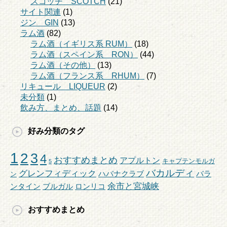
スコッチ SCOTCH
(21)
サイト関連
(1)
ジン GIN
(13)
ラム酒
(82)
ラム酒（イギリス系 RUM）
(18)
ラム酒（スペイン系 RON）
(44)
ラム酒（その他）
(13)
ラム酒（フランス系 RHUM）
(7)
リキュール LIQUEUR
(2)
未分類
(1)
飲み方、まとめ、話題
(14)
好み分類のタグ
1
2
3
4
おすすめまとめ
アプルトン
キャプテンモルガ
5
バカルディ
グレンフィディック
ハバナクラブ
バラ
ン
余市と宮城峡
ンタイン
ブルガル
ロンリコ
おすすめまとめ