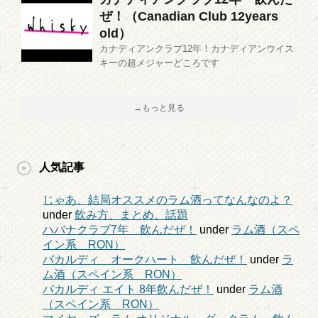
ぜ！（Canadian Club 12years
old）
カナディアンクラブ12年！カナディアンウイス
キーの超メジャーどころです
→もっと見る
人気記事
じゃあ、結局オススメのラム酒ってなんなのよ？
under
飲み方、まとめ、話題
ハバナクラブ7年 飲んだぜ！
under
ラム酒（スペ
イン系 RON）
バカルディ オークハート 飲んだぜ！
under
ラ
ム酒（スペイン系 RON）
バカルディ エイト 8年飲んだぜ！
under
ラム酒
（スペイン系 RON）