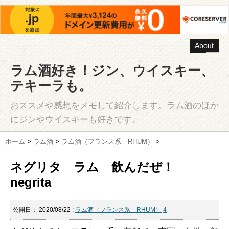
About
ラム酒好き！ジン、ウイスキー、
テキーラも。
おススメや感想をメモして紹介します。ラム酒のほか
にジンやウイスキーも好きです。
ホーム
>
ラム酒
>
ラム酒（フランス系 RHUM）
>
ネグリタ ラム 飲んだぜ！
negrita
公開日：
2020/08/22
:
ラム酒（フランス系 RHUM）
4