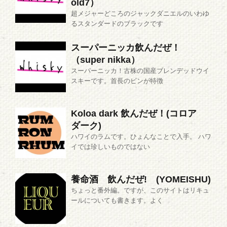
old7）
超メジャーどころのジャックダニエルのいわゆ
るスタンダードのブラックです
スーパーニッカ飲んだぜ！
（super nikka）
スーパーニッカ！古株の国産ブレンデッドウイ
スキーです。首長のビンが特徴
Koloa dark 飲んだぜ！(コロア
ダーク)
ハワイのラムです。ひょんなことで入手。 ハワ
イでは珍しいものではない
養命酒 飲んだぜ! (YOMEISHU)
ちょっと番外編。ですが、このサイトはリキュ
ールについても書きます。よく