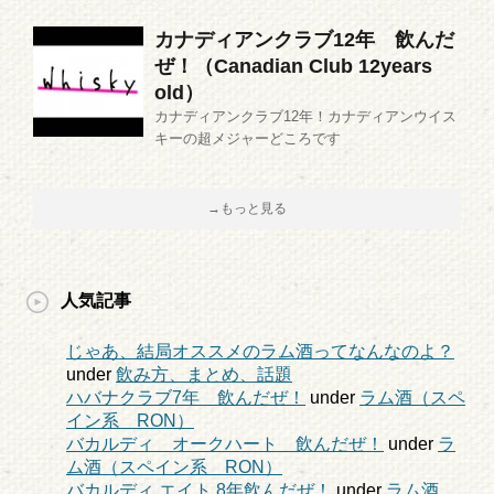
カナディアンクラブ12年 飲んだ
ぜ！（Canadian Club 12years
old）
カナディアンクラブ12年！カナディアンウイス
キーの超メジャーどころです
→もっと見る
人気記事
じゃあ、結局オススメのラム酒ってなんなのよ？
under
飲み方、まとめ、話題
ハバナクラブ7年 飲んだぜ！
under
ラム酒（スペ
イン系 RON）
バカルディ オークハート 飲んだぜ！
under
ラ
ム酒（スペイン系 RON）
バカルディ エイト 8年飲んだぜ！
under
ラム酒