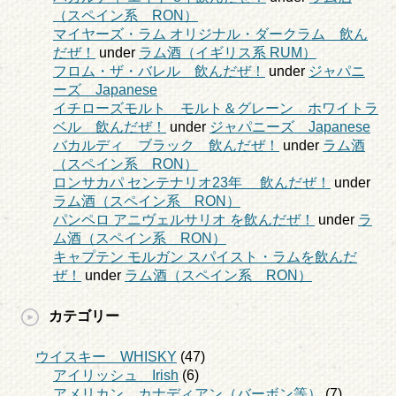
（スペイン系 RON）
マイヤーズ・ラム オリジナル・ダークラム 飲ん
だぜ！
under
ラム酒（イギリス系 RUM）
フロム・ザ・バレル 飲んだぜ！
under
ジャパニ
ーズ Japanese
イチローズモルト モルト＆グレーン ホワイトラ
ベル 飲んだぜ！
under
ジャパニーズ Japanese
バカルディ ブラック 飲んだぜ！
under
ラム酒
（スペイン系 RON）
ロンサカパ センテナリオ23年 飲んだぜ！
under
ラム酒（スペイン系 RON）
パンペロ アニヴェルサリオ を飲んだぜ！
under
ラ
ム酒（スペイン系 RON）
キャプテン モルガン スパイスト・ラムを飲んだ
ぜ！
under
ラム酒（スペイン系 RON）
カテゴリー
ウイスキー WHISKY
(47)
アイリッシュ Irish
(6)
アメリカン、カナディアン（バーボン等）
(7)