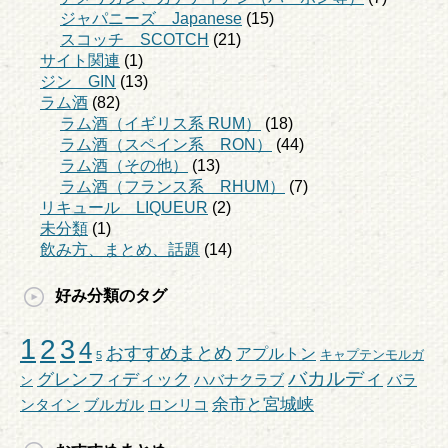
ジャパニーズ Japanese
(15)
スコッチ SCOTCH
(21)
サイト関連
(1)
ジン GIN
(13)
ラム酒
(82)
ラム酒（イギリス系 RUM）
(18)
ラム酒（スペイン系 RON）
(44)
ラム酒（その他）
(13)
ラム酒（フランス系 RHUM）
(7)
リキュール LIQUEUR
(2)
未分類
(1)
飲み方、まとめ、話題
(14)
好み分類のタグ
1
2
3
4
おすすめまとめ
アプルトン
キャプテンモルガ
5
バカルディ
グレンフィディック
ハバナクラブ
バラ
ン
余市と宮城峡
ンタイン
ブルガル
ロンリコ