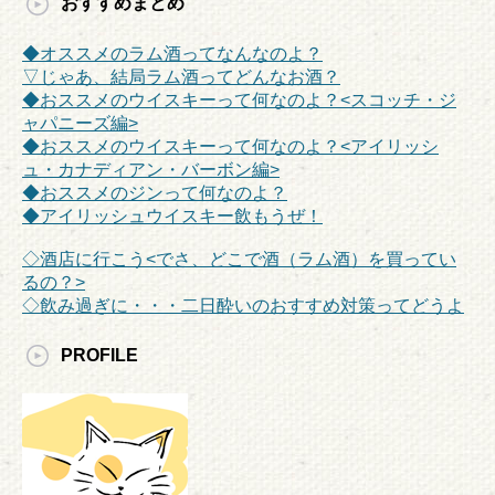
おすすめまとめ
◆オススメのラム酒ってなんなのよ？
▽じゃあ、結局ラム酒ってどんなお酒？
◆おススメのウイスキーって何なのよ？<スコッチ・ジ
ャパニーズ編>
◆おススメのウイスキーって何なのよ？<アイリッシ
ュ・カナディアン・バーボン編>
◆おススメのジンって何なのよ？
◆アイリッシュウイスキー飲もうぜ！
◇酒店に行こう<でさ、どこで酒（ラム酒）を買ってい
るの？>
◇飲み過ぎに・・・二日酔いのおすすめ対策ってどうよ
PROFILE