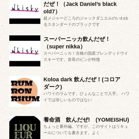
だぜ！（Jack Daniel’s black
old7）
超メジャーどころのジャックダニエルのいわゆ
るスタンダードのブラックです
スーパーニッカ飲んだぜ！
（super nikka）
スーパーニッカ！古株の国産ブレンデッドウイ
スキーです。首長のビンが特徴
Koloa dark 飲んだぜ！(コロア
ダーク)
ハワイのラムです。ひょんなことで入手。 ハワ
イでは珍しいものではない
養命酒 飲んだぜ! (YOMEISHU)
ちょっと番外編。ですが、このサイトはリキュ
ールについても書きます。よく