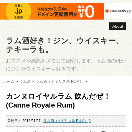
About
ラム酒好き！ジン、ウイスキー、
テキーラも。
おススメや感想をメモして紹介します。ラム酒のほか
にジンやウイスキーも好きです。
ホーム
>
ラム酒
>
ラム酒（イギリス系 RUM）
>
カンヌロイヤルラム 飲んだぜ！
(Canne Royale Rum)
公開日：
2018/01/27
:
ラム酒（イギリス系 RUM）
3