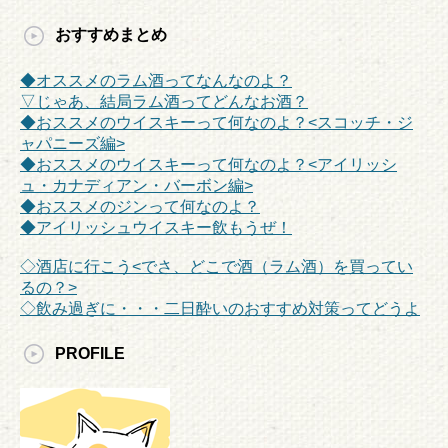
おすすめまとめ
◆オススメのラム酒ってなんなのよ？
▽じゃあ、結局ラム酒ってどんなお酒？
◆おススメのウイスキーって何なのよ？<スコッチ・ジ
ャパニーズ編>
◆おススメのウイスキーって何なのよ？<アイリッシ
ュ・カナディアン・バーボン編>
◆おススメのジンって何なのよ？
◆アイリッシュウイスキー飲もうぜ！
◇酒店に行こう<でさ、どこで酒（ラム酒）を買ってい
るの？>
◇飲み過ぎに・・・二日酔いのおすすめ対策ってどうよ
PROFILE