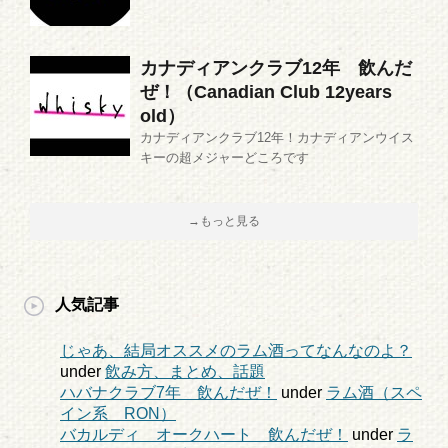
カナディアンクラブ12年 飲んだ
ぜ！（Canadian Club 12years
old）
カナディアンクラブ12年！カナディアンウイス
キーの超メジャーどころです
→もっと見る
人気記事
じゃあ、結局オススメのラム酒ってなんなのよ？
under
飲み方、まとめ、話題
ハバナクラブ7年 飲んだぜ！
under
ラム酒（スペ
イン系 RON）
バカルディ オークハート 飲んだぜ！
under
ラ