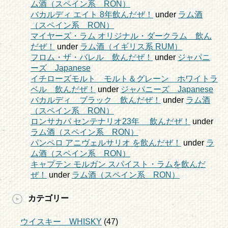
ム酒（スペイン系 RON）
バカルディ エイト 8年飲んだぜ！
under
ラム酒
（スペイン系 RON）
マイヤーズ・ラム オリジナル・ダークラム 飲ん
だぜ！
under
ラム酒（イギリス系 RUM）
フロム・ザ・バレル 飲んだぜ！
under
ジャパニ
ーズ Japanese
イチローズモルト モルト＆グレーン ホワイトラ
ベル 飲んだぜ！
under
ジャパニーズ Japanese
バカルディ ブラック 飲んだぜ！
under
ラム酒
（スペイン系 RON）
ロンサカパ センテナリオ23年 飲んだぜ！
under
ラム酒（スペイン系 RON）
パンペロ アニヴェルサリオ を飲んだぜ！
under
ラ
ム酒（スペイン系 RON）
キャプテン モルガン スパイスト・ラムを飲んだ
ぜ！
under
ラム酒（スペイン系 RON）
カテゴリー
ウイスキー WHISKY
(47)