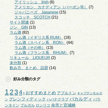
アイリッシュ Irish
(6)
アメリカン、カナディアン（バーボン等）
(7)
ジャパニーズ Japanese
(15)
スコッチ SCOTCH
(21)
サイト関連
(1)
ジン GIN
(13)
ラム酒
(82)
ラム酒（イギリス系 RUM）
(18)
ラム酒（スペイン系 RON）
(44)
ラム酒（その他）
(13)
ラム酒（フランス系 RHUM）
(7)
リキュール LIQUEUR
(2)
未分類
(1)
飲み方、まとめ、話題
(14)
好み分類のタグ
1
2
3
4
おすすめまとめ
アプルトン
キャプテンモルガ
5
バカルディ
グレンフィディック
ハバナクラブ
バラ
ン
余市と宮城峡
ンタイン
ブルガル
ロンリコ