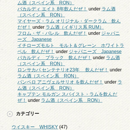
ム酒（スペイン系 RON）
バカルディ エイト 8年飲んだぜ！
under
ラム酒
（スペイン系 RON）
マイヤーズ・ラム オリジナル・ダークラム 飲ん
だぜ！
under
ラム酒（イギリス系 RUM）
フロム・ザ・バレル 飲んだぜ！
under
ジャパニ
ーズ Japanese
イチローズモルト モルト＆グレーン ホワイトラ
ベル 飲んだぜ！
under
ジャパニーズ Japanese
バカルディ ブラック 飲んだぜ！
under
ラム酒
（スペイン系 RON）
ロンサカパ センテナリオ23年 飲んだぜ！
under
ラム酒（スペイン系 RON）
パンペロ アニヴェルサリオ を飲んだぜ！
under
ラ
ム酒（スペイン系 RON）
キャプテン モルガン スパイスト・ラムを飲んだ
ぜ！
under
ラム酒（スペイン系 RON）
カテゴリー
ウイスキー WHISKY
(47)