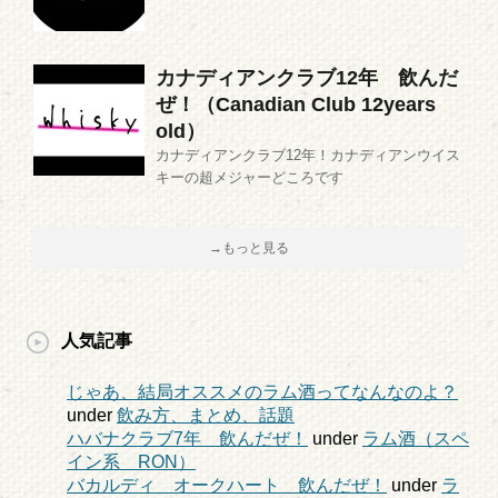
カナディアンクラブ12年 飲んだ
ぜ！（Canadian Club 12years
old）
カナディアンクラブ12年！カナディアンウイス
キーの超メジャーどころです
→もっと見る
人気記事
じゃあ、結局オススメのラム酒ってなんなのよ？
under
飲み方、まとめ、話題
ハバナクラブ7年 飲んだぜ！
under
ラム酒（スペ
イン系 RON）
バカルディ オークハート 飲んだぜ！
under
ラ