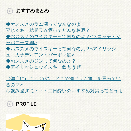
おすすめまとめ
◆オススメのラム酒ってなんなのよ？
▽じゃあ、結局ラム酒ってどんなお酒？
◆おススメのウイスキーって何なのよ？<スコッチ・ジ
ャパニーズ編>
◆おススメのウイスキーって何なのよ？<アイリッシ
ュ・カナディアン・バーボン編>
◆おススメのジンって何なのよ？
◆アイリッシュウイスキー飲もうぜ！
◇酒店に行こう<でさ、どこで酒（ラム酒）を買ってい
るの？>
◇飲み過ぎに・・・二日酔いのおすすめ対策ってどうよ
PROFILE