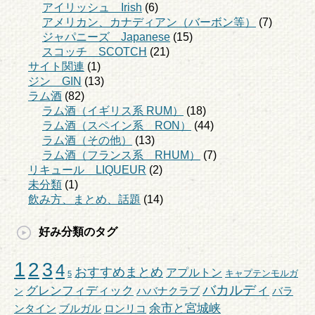
アイリッシュ Irish
(6)
アメリカン、カナディアン（バーボン等）
(7)
ジャパニーズ Japanese
(15)
スコッチ SCOTCH
(21)
サイト関連
(1)
ジン GIN
(13)
ラム酒
(82)
ラム酒（イギリス系 RUM）
(18)
ラム酒（スペイン系 RON）
(44)
ラム酒（その他）
(13)
ラム酒（フランス系 RHUM）
(7)
リキュール LIQUEUR
(2)
未分類
(1)
飲み方、まとめ、話題
(14)
好み分類のタグ
1
2
3
4
おすすめまとめ
アプルトン
キャプテンモルガ
5
バカルディ
グレンフィディック
ハバナクラブ
バラ
ン
余市と宮城峡
ンタイン
ブルガル
ロンリコ