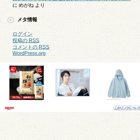
に
めがね
より
メタ情報
ログイン
投稿の
RSS
コメントの
RSS
WordPress.org