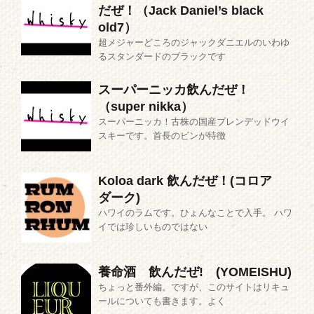
だぜ！（Jack Daniel’s black
old7）
超メジャーどころのジャックダニエルのいわゆ
るスタンダードのブラックです
スーパーニッカ飲んだぜ！
（super nikka）
スーパーニッカ！古株の国産ブレンデッドウイ
スキーです。首長のビンが特徴
Koloa dark 飲んだぜ！(コロア
ダーク)
ハワイのラムです。ひょんなことで入手。 ハワ
イでは珍しいものではない
養命酒 飲んだぜ! (YOMEISHU)
ちょっと番外編。ですが、このサイトはリキュ
ールについても書きます。よく