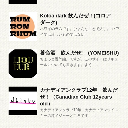
Koloa dark 飲んだぜ！(コロア
ダーク)
ハワイのラムです。ひょんなことで入手。 ハワ
イでは珍しいものではない
養命酒 飲んだぜ! (YOMEISHU)
ちょっと番外編。ですが、このサイトはリキュ
ールについても書きます。よく
カナディアンクラブ12年 飲んだ
ぜ！（Canadian Club 12years
old）
カナディアンクラブ12年！カナディアンウイス
キーの超メジャーどころです