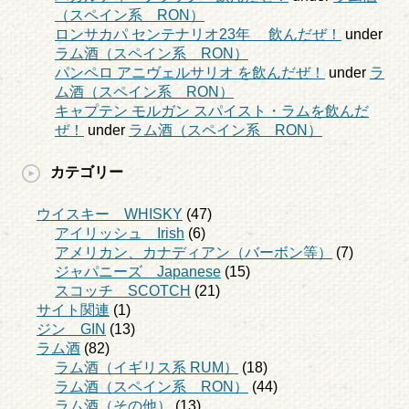
（スペイン系 RON）
ロンサカパ センテナリオ23年 飲んだぜ！
under
ラム酒（スペイン系 RON）
パンペロ アニヴェルサリオ を飲んだぜ！
under
ラ
ム酒（スペイン系 RON）
キャプテン モルガン スパイスト・ラムを飲んだ
ぜ！
under
ラム酒（スペイン系 RON）
カテゴリー
ウイスキー WHISKY
(47)
アイリッシュ Irish
(6)
アメリカン、カナディアン（バーボン等）
(7)
ジャパニーズ Japanese
(15)
スコッチ SCOTCH
(21)
サイト関連
(1)
ジン GIN
(13)
ラム酒
(82)
ラム酒（イギリス系 RUM）
(18)
ラム酒（スペイン系 RON）
(44)
ラム酒（その他）
(13)