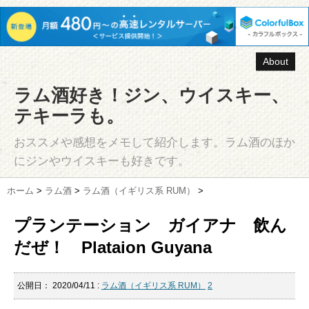
About
ラム酒好き！ジン、ウイスキー、
テキーラも。
おススメや感想をメモして紹介します。ラム酒のほか
にジンやウイスキーも好きです。
ホーム
>
ラム酒
>
ラム酒（イギリス系 RUM）
>
プランテーション ガイアナ 飲ん
だぜ！ Plataion Guyana
公開日：
2020/04/11
:
ラム酒（イギリス系 RUM）
2