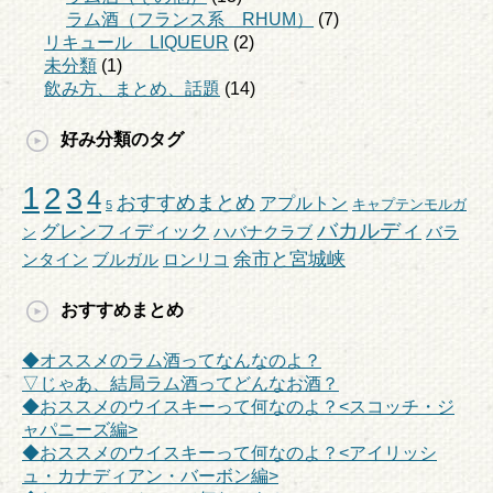
ラム酒（フランス系 RHUM）
(7)
リキュール LIQUEUR
(2)
未分類
(1)
飲み方、まとめ、話題
(14)
好み分類のタグ
1
2
3
4
おすすめまとめ
アプルトン
キャプテンモルガ
5
バカルディ
グレンフィディック
ハバナクラブ
バラ
ン
余市と宮城峡
ンタイン
ブルガル
ロンリコ
おすすめまとめ
◆オススメのラム酒ってなんなのよ？
▽じゃあ、結局ラム酒ってどんなお酒？
◆おススメのウイスキーって何なのよ？<スコッチ・ジ
ャパニーズ編>
◆おススメのウイスキーって何なのよ？<アイリッシ
ュ・カナディアン・バーボン編>