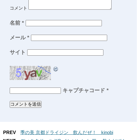
コメント
名前
*
メール
*
サイト
キャプチャコード
*
PREV
季の美 京都ドライジン 飲んだぜ！ kinobi