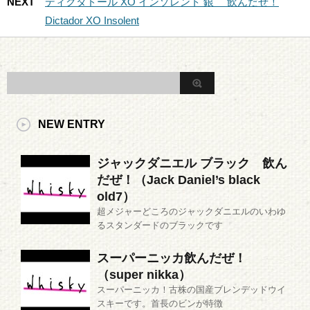
NEXT
ディクタドール XO インソレント 銀 飲んだぜ！
Dictador XO Insolent
NEW ENTRY
ジャックダニエル ブラック 飲ん
だぜ！（Jack Daniel’s black
old7）
超メジャーどころのジャックダニエルのいわゆ
るスタンダードのブラックです
スーパーニッカ飲んだぜ！
（super nikka）
スーパーニッカ！古株の国産ブレンデッドウイ
スキーです。首長のビンが特徴