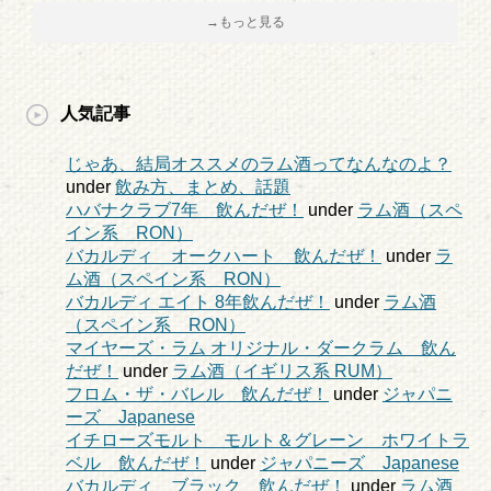
→もっと見る
人気記事
じゃあ、結局オススメのラム酒ってなんなのよ？
under
飲み方、まとめ、話題
ハバナクラブ7年 飲んだぜ！
under
ラム酒（スペ
イン系 RON）
バカルディ オークハート 飲んだぜ！
under
ラ
ム酒（スペイン系 RON）
バカルディ エイト 8年飲んだぜ！
under
ラム酒
（スペイン系 RON）
マイヤーズ・ラム オリジナル・ダークラム 飲ん
だぜ！
under
ラム酒（イギリス系 RUM）
フロム・ザ・バレル 飲んだぜ！
under
ジャパニ
ーズ Japanese
イチローズモルト モルト＆グレーン ホワイトラ
ベル 飲んだぜ！
under
ジャパニーズ Japanese
バカルディ ブラック 飲んだぜ！
under
ラム酒